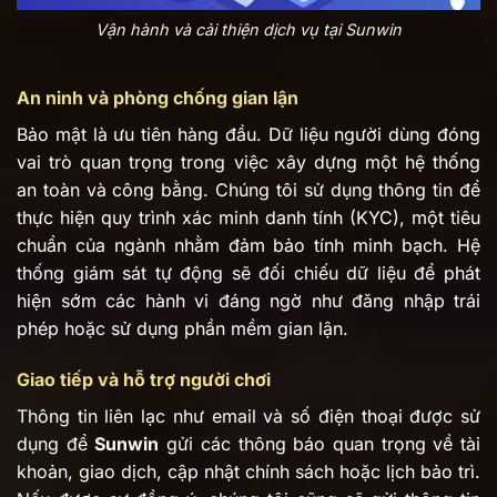
Vận hành và cải thiện dịch vụ tại Sunwin
An ninh và phòng chống gian lận
Bảo mật là ưu tiên hàng đầu. Dữ liệu người dùng đóng
vai trò quan trọng trong việc xây dựng một hệ thống
an toàn và công bằng. Chúng tôi sử dụng thông tin để
thực hiện quy trình xác minh danh tính (KYC), một tiêu
chuẩn của ngành nhằm đảm bảo tính minh bạch. Hệ
thống giám sát tự động sẽ đối chiếu dữ liệu để phát
hiện sớm các hành vi đáng ngờ như đăng nhập trái
phép hoặc sử dụng phần mềm gian lận.
Giao tiếp và hỗ trợ người chơi
Thông tin liên lạc như email và số điện thoại được sử
dụng để
Sunwin
gửi các thông báo quan trọng về tài
khoản, giao dịch, cập nhật chính sách hoặc lịch bảo trì.