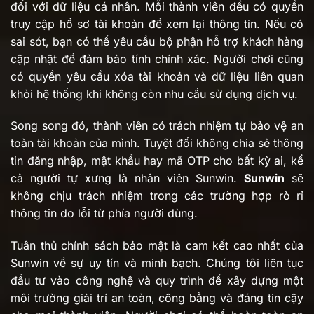
đối với dữ liệu cá nhân. Mỗi thành viên đều có quyền
truy cập hồ sơ tài khoản để xem lại thông tin. Nếu có
sai sót, bạn có thể yêu cầu bộ phận hỗ trợ khách hàng
cập nhật để đảm bảo tính chính xác. Người chơi cũng
có quyền yêu cầu xóa tài khoản và dữ liệu liên quan
khỏi hệ thống khi không còn nhu cầu sử dụng dịch vụ.
Song song đó, thành viên có trách nhiệm tự bảo vệ an
toàn tài khoản của mình. Tuyệt đối không chia sẻ thông
tin đăng nhập, mật khẩu hay mã OTP cho bất kỳ ai, kể
cả người tự xưng là nhân viên Sunwin.
Sunwin
sẽ
không chịu trách nhiệm trong các trường hợp rò rỉ
thông tin do lỗi từ phía người dùng.
Tuân thủ chính sách bảo mật là cam kết cao nhất của
Sunwin về sự uy tín và minh bạch. Chúng tôi liên tục
đầu tư vào công nghệ và quy trình để xây dựng một
môi trường giải trí an toàn, công bằng và đáng tin cậy