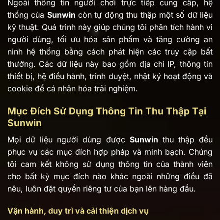
Ngoài thông tin người chơi trực tiếp cung cấp, hệ
thống của
Sunwin
còn tự động thu thập một số dữ liệu
kỹ thuật. Quá trình này giúp chúng tôi phân tích hành vi
người dùng, tối ưu hóa sản phẩm và tăng cường an
ninh hệ thống bằng cách phát hiện các truy cập bất
thường. Các dữ liệu này bao gồm địa chỉ IP, thông tin
thiết bị, hệ điều hành, trình duyệt, nhật ký hoạt động và
cookie để cá nhân hóa trải nghiệm.
Mục Đích Sử Dụng Thông Tin Thu Thập Tại
Sunwin
Mọi dữ liệu người dùng được
Sunwin
thu thập đều
phục vụ các mục đích hợp pháp và minh bạch. Chúng
tôi cam kết không sử dụng thông tin của thành viên
cho bất kỳ mục đích nào khác ngoài những điều đã
nêu, luôn đặt quyền riêng tư của bạn lên hàng đầu.
Vận hành, duy trì và cải thiện dịch vụ