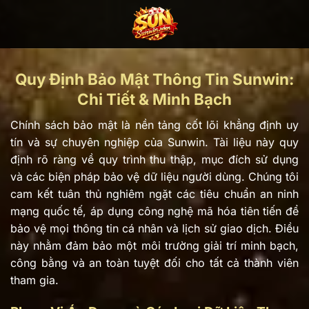
Bỏ
qua
nội
dung
Quy Định Bảo Mật Thông Tin Sunwin:
Chi Tiết & Minh Bạch
Chính sách bảo mật là nền tảng cốt lõi khẳng định uy
tín và sự chuyên nghiệp của Sunwin. Tài liệu này quy
định rõ ràng về quy trình thu thập, mục đích sử dụng
và các biện pháp bảo vệ dữ liệu người dùng. Chúng tôi
cam kết tuân thủ nghiêm ngặt các tiêu chuẩn an ninh
mạng quốc tế, áp dụng công nghệ mã hóa tiên tiến để
bảo vệ mọi thông tin cá nhân và lịch sử giao dịch. Điều
này nhằm đảm bảo một môi trường giải trí minh bạch,
công bằng và an toàn tuyệt đối cho tất cả thành viên
tham gia.